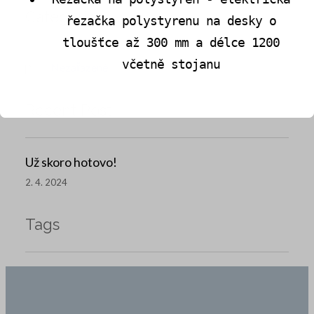
Categories
řezačka polystyrenu na desky o
tloušťce až 300 mm a délce 1200
včetně stojanu
Nezařazené
Recent Post
Už skoro hotovo!
2. 4. 2024
Tags