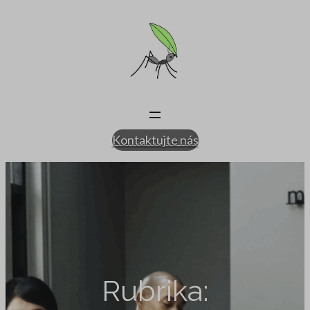
modal-check
Přeskočit
na
obsah
Kontaktujte nás
Rubrika: