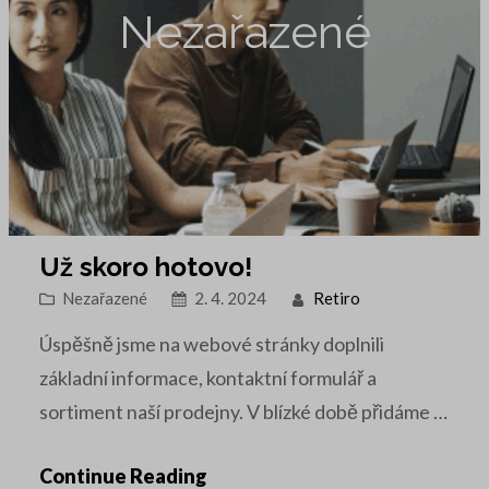
Nezařazené
Už skoro hotovo!
Nezařazené
2. 4. 2024
Retiro
Úspěšně jsme na webové stránky doplnili
základní informace, kontaktní formulář a
sortiment naší prodejny. V blízké době přidáme i
obsah půjčovny. V případě dotazů nás
Continue Reading
kontaktujte na info@retiro.cz nebo zavolejte: